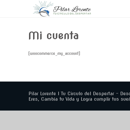
Mi cuenta
[woocommerce_my_account]
Pilar Lorente I Tu Circulo del Despertar - Des
Eres, Cambia tu Vida y Logra cumplir tus sue