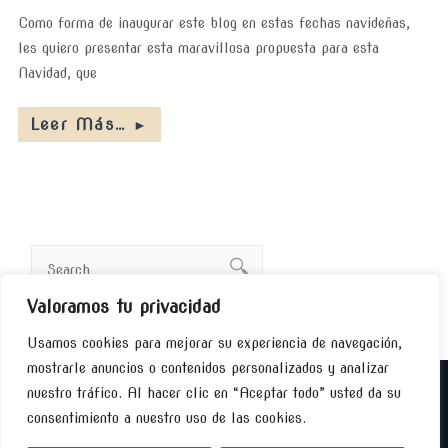
Como forma de inaugurar este blog en estas fechas navideñas,
les quiero presentar esta maravillosa propuesta para esta
Navidad, que
Leer Más…
►
Valoramos tu privacidad
Usamos cookies para mejorar su experiencia de navegación,
mostrarle anuncios o contenidos personalizados y analizar
nuestro tráfico. Al hacer clic en “Aceptar todo” usted da su
Pilar Lorente I Tu Circulo del Despertar - Descubre
quién Eres, Cambia tu Vida y Logra cumplir tus
consentimiento a nuestro uso de las cookies.
sueños